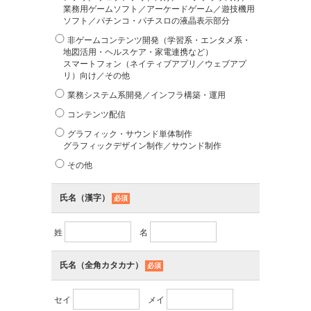
業務用ゲームソフト／アーケードゲーム／遊技機用
ソフト／パチンコ・パチスロの液晶表示部分
非ゲームコンテンツ開発（学習系・エンタメ系・
地図活用・ヘルスケア・家電連携など）
スマートフォン（ネイティブアプリ／ウェブアプ
リ）向け／その他
業務システム系開発／インフラ構築・運用
コンテンツ配信
グラフィック・サウンド単体制作
グラフィックデザイン制作／サウンド制作
その他
氏名（漢字）
必須
姓
名
氏名（全角カタカナ）
必須
セイ
メイ